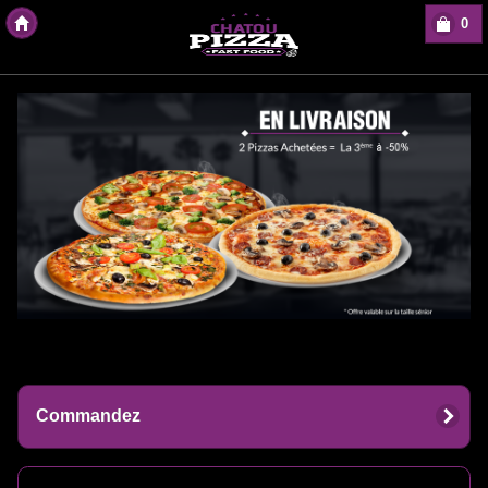
0
Copyright Des-click
Commandez