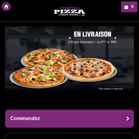
0
Copyright Des-click
Commandez